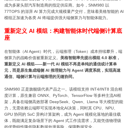
成为多家头部汽车制造商的指定供应商。如今，SNM980 以
77TOPS 的澎湃 AI 算力完成大规模量产交付，意味着美格智能的 AI
模组正加速为各类 AI 终端提供强大端侧算力与智能体能力。
重新定义 AI 模组：构建智能体时代端侧计算底
座
在智能体（AI Agent）时代，云端推理（Token）成本持续攀升，端
侧算力的战略价值被重新定义。
美格智能率先提出模组 4.0 标准，
重新定义 AI 模组——新一代 AI 模组不再是单纯的通信或计算单
元，而是原生集成端侧 AI 推理能力与 Agent 调度系统，实现高速
通信、端侧计算与云端推理的无缝协同。
SNM980 正是旗舰级代表产品之一。该模组支持 INT4/INT8 混合精
度计算，原生兼容 ONNX、PyTorch、TensorFlow 等多种主流AI框
架，具备在端侧高效部署 DeepSeek、Qwen、
Llama
等大模型的能
力，无需依赖云端即可实现本地化AI决策，同时其 CPU、NPU、
GPU 协同的 SoC 异构计算架构，成为 Agent 规模化落地的最佳载
体，既能满足复杂场景下的 Agent 式工作流需求，又能凭借物理级
的优势特性降低隐私数据外泄风险，保障数据安全。